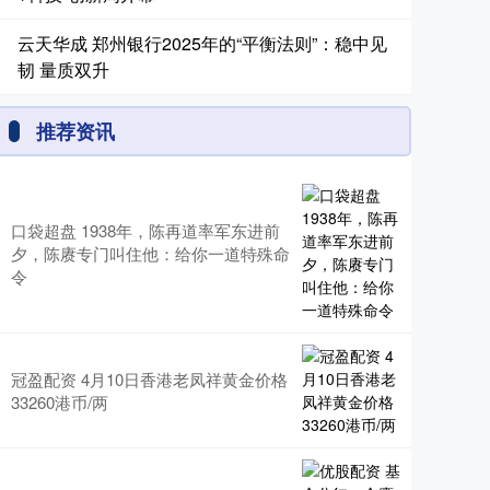
云天华成 郑州银行2025年的“平衡法则”：稳中见
韧 量质双升
推荐资讯
口袋超盘 1938年，陈再道率军东进前
夕，陈赓专门叫住他：给你一道特殊命
令
冠盈配资 4月10日香港老凤祥黄金价格
33260港币/两