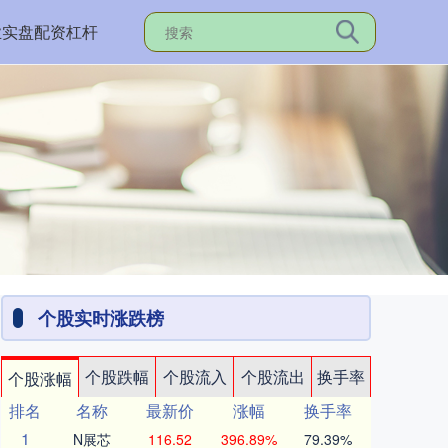
业实盘配资杠杆
个股实时涨跌榜
个股跌幅
个股流入
个股流出
换手率
个股涨幅
排名
名称
最新价
涨幅
换手率
1
N展芯
116.52
396.89%
79.39%