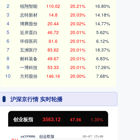
2
锐翔智能
110.02
20.21%
16.80%
3
志特新材
14.8
20.03%
14.18%
4
博腾股份
20.44
20.02%
14.77%
5
近岸蛋白
46.72
20.01%
5.62%
6
毕得医药
61.6
20.01%
6.12%
7
五洲医疗
83.62
20.01%
18.37%
8
耐科装备
49.67
20.01%
6.83%
9
一博科技
53.33
20.01%
17.26%
10
方邦股份
146.16
20.00%
7.68%
沪深京行情 实时轮播
创业板指
3563.12
基
47.56
1.35%