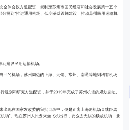
次全体会议方道配资，就制定苏州市国民经济和社会发展第十五个
部分提到“推进通用机场、低空基础设施建设，推动苏州民用运输机
推动建设民用运输机场。
自己的机场，苏州周边的上海、无锡、常州、南通等地则均有机场
进行规划和研究方道配资，并于2019年完成了苏州机场的规划选址、
未出现在国家发改委的审批目录中，倒是距离上海两机场直线距离
北证50
1134.24
3%
11.37
1.01%
三机场”。现在苏州人民要乘坐飞机出行，要么去无锡的硕放机场，要