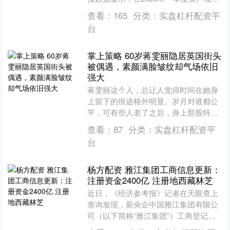
成功突破7000亿元大关后，郑州银行此
查看：
165
分类：
实盘杠杆配资平
后三个....
台
掌上策略 60岁蒋雯丽隐居英国街头
被偶遇，素颜满脸皱纹却气场依旧
强大
蒋雯丽这个人，总让人觉得时间在她身
上留下的痕迹格外明显。岁月对谁都公
平，可有些人老了之后，身上那股特别
的气质还在。 她出生在安徽蚌埠，从小
查看：
87
分类：
实盘杠杆配资平
喜欢跳舞，父母就把她送....
台
杨方配资 雅江集团工商信息更新：
注册资金2400亿 注册地西藏林芝
近日，《经济参考报》记者在天眼查上
查询发现，新央企中国雅江集团有限公
司（以下简称“雅江集团”）工商登记信
息更新，显示其注册资本为2400亿元，