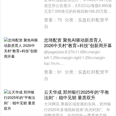
港交所公告显示，2月2日以每股6.890港
元至7.000港元的价格回购168.20万股，
回购金额达1173.63万....
查看：
75
分类：
实盘杠杆配资平
台
忠琦配资 聚焦AI驱动新质育人
2026中关村“教育+科技”创新周开幕
@page{size:8.27in11.69in;margin-
left:1.25in;margin-right:1.25in;margin-
top:1in;m....
查看：
91
分类：
实盘杠杆配资平
台
云天华成 郑州银行2025年的“平衡
法则”：稳中见韧 量质双升
大河网讯 乘着区域发展的东风，郑州银
行2025年多项指标迎来“高光时刻”。 年
报数据显示，在2025年一季度资产规模