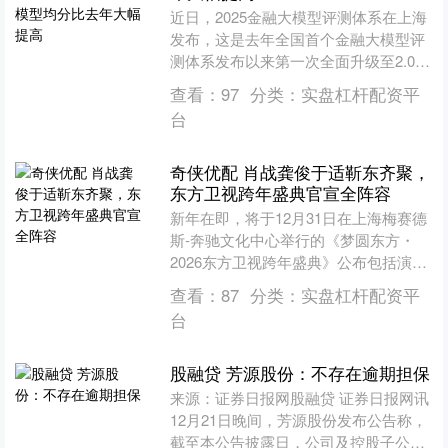
近日，2025金融大模型评测体系在上海
发布，这是去年全国首个金融大模型评
测体系发布以来第一次全面升级至2.0
版，主要聚焦在标准引领、数据驱动、
查看：
97
分类：
实盘杠杆配资平
安全可信与生态共建....
台
奇侠优配 肖战龚俊于适靳东齐聚，
东方卫视跨年盛典官宣全阵容
新年在即，将于12月31日在上海梅赛德
斯-奔驰文化中心举行的《梦圆东方・
2026东方卫视跨年盛典》公布包括演员
肖战、龚俊、于适、靳东等在内的全嘉
查看：
87
分类：
实盘杠杆配资平
宾阵容。本届盛典....
台
股融贷 芳源股份：不存在逾期担保
来源：证券日报网股融贷 证券日报网讯
12月21日晚间，芳源股份发布公告称，
截至本公告披露日，公司及控股子公司