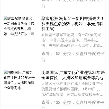
业展，多年来收....
台
聚富配资 杨紫又一新剧未播先火！
获央视点名预热，梅婷、李光洁联
袂主演
在国剧市场聚富配资，有一种“最高规
格”，叫作央视亲自宣传。 而事实证
明，央视的眼光往往不会出错，比如去
年的《藏海传》、《生万物》，无一例
查看：
152
分类：
实盘杠杆配资平
外都热度大爆，而且口碑在....
台
明珠国际 广东文化产业连续22年居
全国首位，大湾区加速成全球高地
大湾区文化产业正在成为全国文化产业
的重要增长极明珠国际。 1月23日，广
东省出版集团、南方出版传媒股份有限
公司（南方传媒601900.SH）举行“超中
查看：
132
分类：
实盘杠杆配资平
心·见未来....
台