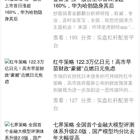
160%，华为哈勃隐身其后
炒股就看金麒麟分析师研报，权威，专
业，及时金富宝，全面，助您挖掘潜力
主题机会！ 来源：环球老虎财经app “半
导体探针卡第一股”强一股份登陆资本市
查看：
193
分类：
实盘杠杆配资平
场，上市首日盘....
台
红牛策略 122.3万亿日元！高市早
苗财政“豪赌”点燃日元焦虑
市场仍在担忧日本债务的可持续性红牛
策略，高市政府最新公布的财政预算案
则被视为进一步加剧这一恶性循环的重
要因素。 就在市场为日元跌势忧心忡忡
查看：
127
分类：
实盘杠杆配资平
之际，日本首相高市早苗....
台
七界策略 全国首个金融大模型评测
体系升级2.0版，国产模型均分比去
年大幅提高