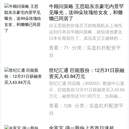
牛顾问策略 王思聪东京豪宅内景罕
见曝光，送99朵玫瑰给女友，和懒
懒已同居了
自王思聪把价值百万的电视机从上海托
运到日本后牛顾问策略，就知道他要去
日本长期居住了。虽说其父王健林的日
子并不好过，老爷子70多岁年纪了，仍
查看：
71
分类：
实盘杠杆配资平
然坚守在一线，带领着团....
台
世纪汇通 巨能股份：12月31日获融
资买入43.84万元
世纪汇通 同花顺（300033）数据中心显
示，巨能股份12月31日获融资买入43.84
万元，融资偿还131.93万元，当前融资
余额1384.23万元，占流通市值....
查看：
128
分类：
实盘杠杆配资平
台
金富宝 强一股份上市首日涨超