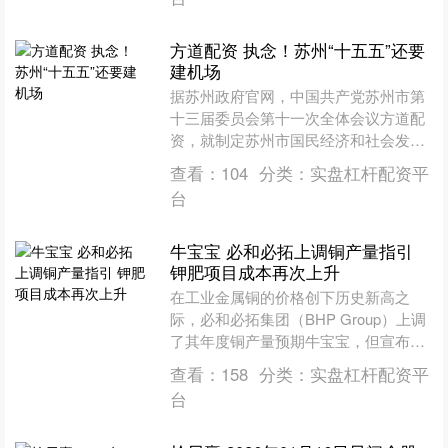
方道配资 执念！苏州“十五五”还要
建机场
据苏州政府官网，中国共产党苏州市第
十三届委员会第十一次全体会议方道配
资，就制定苏州市国民经济和社会发展
第十五个五年规划提出建议。其中在加
查看：
104
分类：
实盘杠杆配资平
快建设现代化基础设施体系....
台
牛宝宝 必和必拓上调铜产量指引
钾肥项目成本再次上升
在工业金属铜的价格创下历史新高之
际，必和必拓集团（BHP Group）上调
了其年度铜产量预期牛宝宝，但宣布其
在加拿大的大型钾肥项目再次出现成本
查看：
158
分类：
实盘杠杆配资平
超支。 按市值计全....
台