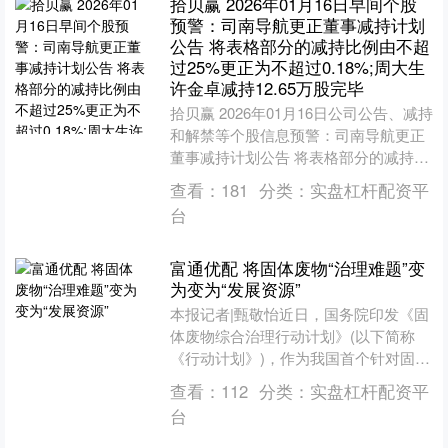
拾贝赢 2026年01月16日早间个股
预警：司南导航更正董事减持计划
公告 将表格部分的减持比例由不超
过25%更正为不超过0.18%;周大生
许金卓减持12.65万股完毕
拾贝赢 2026年01月16日公司公告、减持
和解禁等个股信息预警：司南导航更正
董事减持计划公告 将表格部分的减持比
例由不超过25%更正为不超过0.18%；
查看：
181
分类：
实盘杠杆配资平
周大生....
台
富通优配 将固体废物“治理难题”变
为变为“发展资源”
本报记者|甄敬怡近日，国务院印发《固
体废物综合治理行动计划》(以下简称
《行动计划》)，作为我国首个针对固体
废物综合治理作出系统性部署的专项文
查看：
112
分类：
实盘杠杆配资平
件，为今后一段时期固....
台