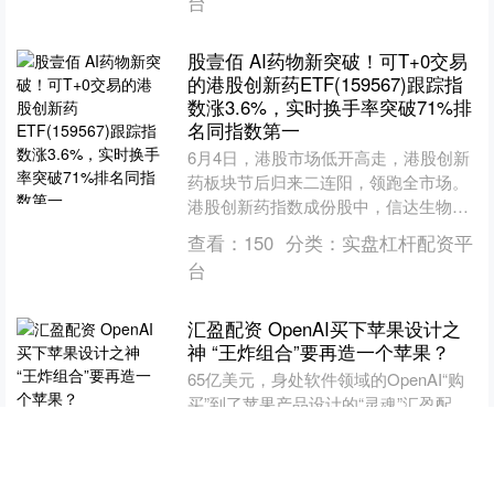
台
股壹佰 AI药物新突破！可T+0交易
的港股创新药ETF(159567)跟踪指
数涨3.6%，实时换手率突破71%排
名同指数第一
6月4日，港股市场低开高走，港股创新
药板块节后归来二连阳，领跑全市场。
港股创新药指数成份股中，信达生物、
再鼎医药涨超12%，泰格医药、君实生
查看：
150
分类：
实盘杠杆配资平
物、科伦博泰生物-B....
台
汇盈配资 OpenAI买下苹果设计之
神 “王炸组合”要再造一个苹果？
65亿美元，身处软件领域的OpenAI“购
买”到了苹果产品设计的“灵魂”汇盈配
资，期望再现30年前苹果带来的硬件革
命。 当地时间5月21日，OpenAI宣布以
查看：
107
分类：
实盘杠杆配资平
6....
台