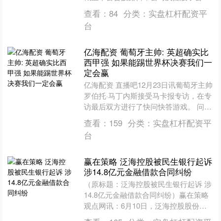
尚在有效期内的对外担保额度为人民币
查看：
84
分类：
实盘杠杆配资平
250000万元，....
台
亿海配资 葡萄牙主帅: 英超确实比
西甲强 如果能踢世界杯决赛我们一
定会赢
亿海配资 直播吧12月23日讯葡萄牙主帅
罗伯托·马丁内斯接受马卡报专访，在专
访最后双方进行了快问快答游戏。 问：
若佩佩保持状态，能参加这届世界杯
查看：
159
分类：
实盘杠杆配资平
吗？ 答：我认为....
台
赢在策略 泛海控股被民生银行起诉
涉14.8亿元金融借款合同纠纷
（原标题：泛海控股被民生银行起诉 涉
14.8亿元金融借款合同纠纷）赢在策略
观点网讯：6月10日，泛海控股股份有
限公司发公告表示，公司因未按合同履