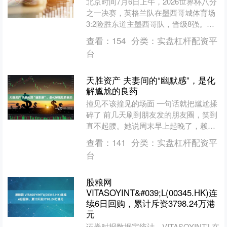
北京时间7月6日上午，2026世界杯八分
之一决赛，英格兰队在墨西哥城体育场
3:2险胜东道主墨西哥队，晋级8强。他
们将在北京时间7月12日迎战挪威队。
查看：
154
分类：
实盘杠杆配资平
本场比赛开....
台
天胜资产 夫妻间的“幽默感”，是化
解尴尬的良药
撞见不该撞见的场面 一句话就把尴尬揉
碎了 前几天刷到朋友发的朋友圈，笑到
直不起腰。她说周末早上起晚了，赖床
不想起，老公提前起来去卫生间，她迷
查看：
141
分类：
实盘杠杆配资平
迷糊糊想凑过去跟老公....
台
股粮网
VITASOYINT&#039;L(00345.HK)连
续6日回购，累计斥资3798.24万港
元
证券时报数据宝统计，VITASOYINT'L在