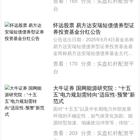
查看：
165
分类：
实盘杠杆配资平
行还款义务，涉....
台
怀远股票 易方达安瑞短债债券型证
券投资基金分红公告
公告送出日期：2025年6月4日基金名称
易方达安瑞短债债券型证券投资基金基
金简称易方达安瑞短债债券基金主代码
006319基金合同生效日2018年11月14日
查看：
170
分类：
实盘杠杆配资平
基金....
台
大牛证券 国网能源研究院：“十五
五”电力规划需转向“适应性-预警”新
范式
面对“十五五”以及中长期电力外部发展
环境的不确定性，如气候变化加剧、能
源转型加速、地缘政治冲突等，传统“预
测-落实”电力规划范式适应性不足的问
查看：
203
分类：
实盘杠杆配资平
题日益凸显。国网能....