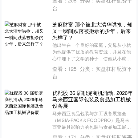
查看：
208
分类：
实盘杠杆配资平
进口总额的....
台
芝麻财富 那个被北大清华哄抢，却
又一瞬间跌落被拒录的少年，后来
怎样了？
他出生在一个良好的家庭，父母从小就
为他提供了优质的教育资源，并且在他
心中埋下了文学的种子，使他从小就对
北大充满了憧憬和期待。凭借着出色的
查看：
125
分类：
实盘杠杆配资平
学习成绩，他考入了重点中....
台
优配股 36 届积淀商机涌动, 2026年
马来西亚国际包装及食品加工机械
设备展
马来西亚食品包装与加工设备展览会
（M'SIA-PACK＆FOODPRO）是马来
西亚最具影响力的包装与食品加工展览
会。作为该国最具代表性及历史性的专
查看：
171
分类：
实盘杠杆配资平