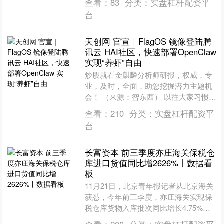
查看：
83
分类：
实盘杠杆配资平
注册地址显示为西藏....
台
天创网 官宣｜FlagOS 镜像登陆腾
讯云 HAI社区，快速部署OpenClaw
实现“养虾”自由
炒股就看金麒麟分析师研报，权威，专
业，及时，全面，助您挖掘潜力主题机
会！ （来源：智东西） 以往大家习惯将
AI 能力依赖于公有云服务，而随着
查看：
210
分类：
实盘杠杆配资平
OpenClaw....
台
长富资本 前三季度亦庄海关保税仓
库进口货值同比增2626%丨数据看
板
11月21日，北京青年报记者从北京海关
获悉，今年前三季度，亦庄海关实现保
税仓库货物入库批次同比增长4.75%，
进口货值同比增长26.26%，占亦庄辖区