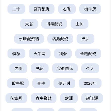
二十
蓝乔配资
右翼
衡牛所
大省
博泰配资
主帅
永旺配资端
名鼎配资
巴罗
特赦
火牛网
我会
全电配资
内阁
见证
宝盈国际
个人
股牛配
事件
倒计时
2026年
亿鑫网
犇牛聚财
欧洲
融证通