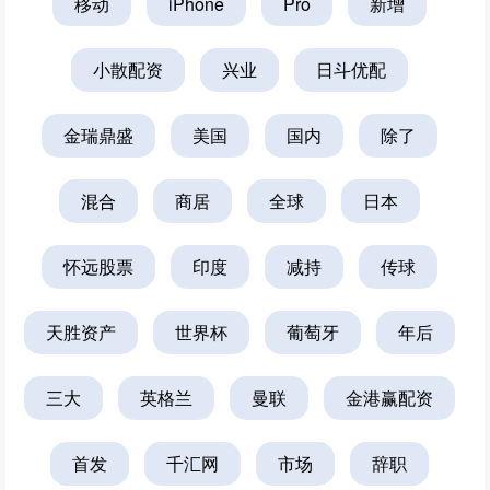
移动
iPhone
Pro
新增
小散配资
兴业
日斗优配
金瑞鼎盛
美国
国内
除了
混合
商居
全球
日本
怀远股票
印度
减持
传球
天胜资产
世界杯
葡萄牙
年后
三大
英格兰
曼联
金港赢配资
首发
千汇网
市场
辞职