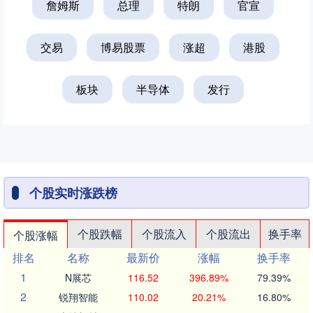
詹姆斯
总理
特朗
官宣
交易
博易股票
涨超
港股
板块
半导体
发行
个股实时涨跌榜
个股跌幅
个股流入
个股流出
换手率
个股涨幅
排名
名称
最新价
涨幅
换手率
1
N展芯
116.52
396.89%
79.39%
2
锐翔智能
110.02
20.21%
16.80%