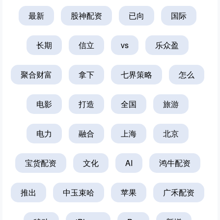
最新
股神配资
已向
国际
长期
信立
vs
乐众盈
聚合财富
拿下
七界策略
怎么
电影
打造
全国
旅游
电力
融合
上海
北京
宝货配资
文化
AI
鸿牛配资
推出
中玉束哈
苹果
广禾配资