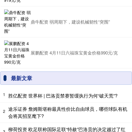
鼎牛配资 弱周期下，建设机械韧性“突围”
展鹏配资 4月11日六福珠宝黄金价格990元/克
最新文章
1
胜亿配资 世界杯 | 巴洛贡禁赛暂缓执行为何“破天荒”?
途乐证券 詹姆斯堪称最具性价比自由球员，哪些球队有机
2
会将其招至麾下?
柳荷投资 欧足联称国际足联“特赦”巴洛贡的决定越过了红
3