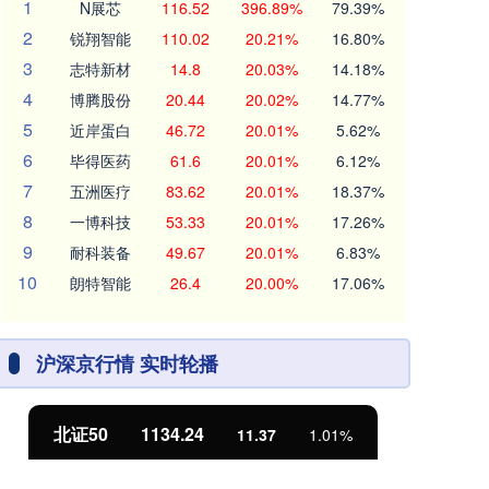
1
N展芯
116.52
396.89%
79.39%
2
锐翔智能
110.02
20.21%
16.80%
3
志特新材
14.8
20.03%
14.18%
4
博腾股份
20.44
20.02%
14.77%
5
近岸蛋白
46.72
20.01%
5.62%
6
毕得医药
61.6
20.01%
6.12%
7
五洲医疗
83.62
20.01%
18.37%
8
一博科技
53.33
20.01%
17.26%
9
耐科装备
49.67
20.01%
6.83%
10
朗特智能
26.4
20.00%
17.06%
沪深京行情 实时轮播
北证50
1134.24
创
11.37
1.01%