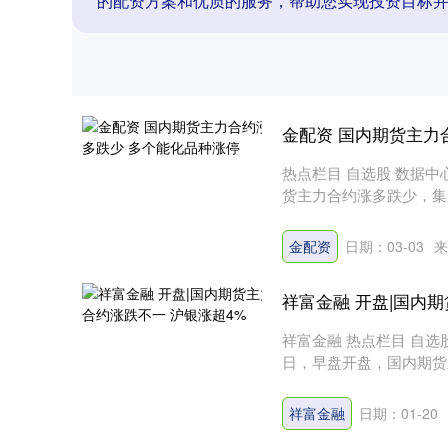
的配资方案和优质的服务，帮助您实现投资目标
金配资 国内期货主力
热点栏目 自选股 数据中心
货主力合约涨多跌少，集运
金配资
日期：03-03
来
祥富金融 开盘|国内
祥富金融 热点栏目 自选股
日，早盘开盘，国内期货主
深证成指
14311.01
.68
1.02%
200.89
1
祥富金融
日期：01-20