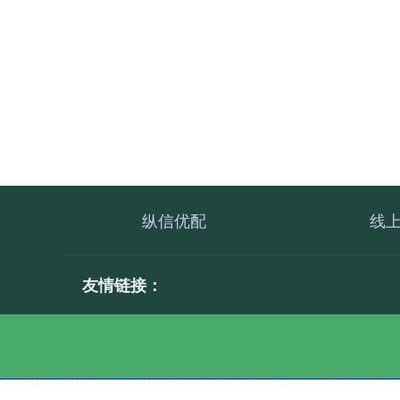
纵信优配
线
友情链接：