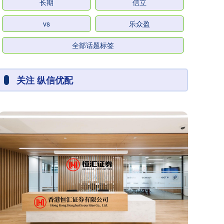
长期
信立
vs
乐众盈
全部话题标签
关注 纵信优配