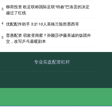
柳荷投资 欧足联称国际足联“特赦”巴洛贡的决定
3
越过了红线
4
优配配件助手 3:2! 10人英格兰险胜墨西哥
普惠配资 宿敌变闺蜜？孙颖莎伊藤美诚的饭团外
5
交，改写乒乓最暖剧本
专业实盘配资杠杆