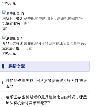
鼎牛配资 弱周期下，建设机械韧性“突
围”
展鹏配资 4月11日六福珠宝黄金价格990
元/克
最新文章
胜亿配资 世界杯 | 巴洛贡禁赛暂缓执行为何“破天
1
荒”?
途乐证券 詹姆斯堪称最具性价比自由球员，哪些
2
球队有机会将其招至麾下?