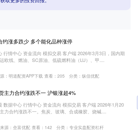
并获取更多的投资回报。
合约涨多跌少 多个能化品种涨停
 行情中心 资金流向 模拟交易 客户端 2026年3月3日，国内期
欧线、燃油、SC原油、低硫燃料油（LU）、甲....
源：明道配资APP下载
查看：
205
分类：
纵信优配
期货主力合约涨跌不一 沪银涨超4%
 数据中心 行情中心 资金流向 模拟交易 客户端 2026年1月20
力合约涨跌不一。焦炭、玻璃、合成橡胶、烧碱....
沪深300
4694.44
.42%
43.13
0.93%
来源：垒富优配
查看：
142
分类：
专业实盘配资杠杆