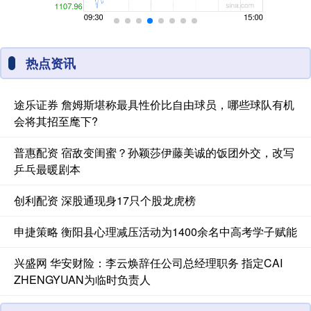
热点资讯
途乐证券 詹姆斯堪称最具性价比自由球员，哪些球队有机
会将其招至麾下?
普惠配资 宿敌变闺蜜？孙颖莎伊藤美诚的饭团外交，改写
乒乓最暖剧本
创利配资 深股通现身17只个股龙虎榜
申捷策略 衡阳县心理减压活动为1400余名中高考学子赋能
兴盛网 华安财险：李云焕辞任公司总经理职务 指定CAI
ZHENGYUAN为临时负责人