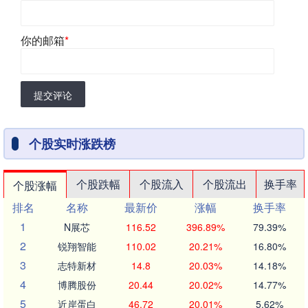
你的邮箱
*
提交评论
个股实时涨跌榜
个股跌幅
个股流入
个股流出
换手率
个股涨幅
排名
名称
最新价
涨幅
换手率
1
N展芯
116.52
396.89%
79.39%
2
锐翔智能
110.02
20.21%
16.80%
3
志特新材
14.8
20.03%
14.18%
4
博腾股份
20.44
20.02%
14.77%
5
近岸蛋白
46.72
20.01%
5.62%