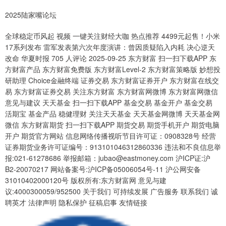
2025陆家嘴论坛
全球稳定币风起 视频 一键关注财经大咖 热点推荐 4499元起售！小米
17系列发布 雷军发表第六次年度演讲：曾因质疑陷入内耗 决心逆天
改命 华夏时报 705 人评论 2025-09-25 东方财富 扫一扫下载APP 东
方财富产品 东方财富免费版 东方财富Level-2 东方财富策略版 妙想投
研助理 Choice金融终端 证券交易 东方财富证券开户 东方财富在线交
易 东方财富证券交易 关注东方财富 东方财富网微博 东方财富网微信
意见与建议 天天基金 扫一扫下载APP 基金交易 基金开户 基金交易
活期宝 基金产品 稳健理财 关注天天基金 天天基金网微博 天天基金网
微信 东方财富期货 扫一扫下载APP 期货交易 期货手机开户 期货电脑
开户 期货官方网站 信息网络传播视听节目许可证：0908328号 经营
证券期货业务许可证编号：913101046312860336 违法和不良信息举
报:021-61278686 举报邮箱：jubao@eastmoney.com 沪ICP证:沪
B2-20070217 网站备案号:沪ICP备05006054号-11 沪公网安备
31010402000120号 版权所有:东方财富网 意见与建
议:4000300059/952500 关于我们 可持续发展 广告服务 联系我们 诚
聘英才 法律声明 隐私保护 征稿启事 友情链接