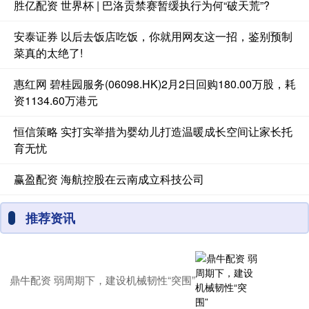
胜亿配资 世界杯 | 巴洛贡禁赛暂缓执行为何“破天荒”?
安泰证券 以后去饭店吃饭，你就用网友这一招，鉴别预制
菜真的太绝了!
惠红网 碧桂园服务(06098.HK)2月2日回购180.00万股，耗
资1134.60万港元
恒信策略 实打实举措为婴幼儿打造温暖成长空间让家长托
育无忧
赢盈配资 海航控股在云南成立科技公司
推荐资讯
鼎牛配资 弱周期下，建设机械韧性“突围”