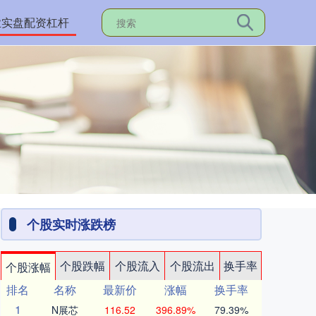
业实盘配资杠杆
个股实时涨跌榜
个股跌幅
个股流入
个股流出
换手率
个股涨幅
排名
名称
最新价
涨幅
换手率
1
N展芯
116.52
396.89%
79.39%