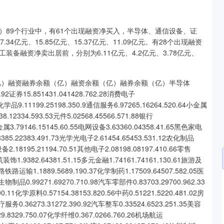
33）89个行业中，有61个出现融资净买入，半导体、通信设备、证
4亿元、15.85亿元、15.37亿元、11.09亿元。有28个出现融资
备融资净卖出居前，分别为6.11亿元、4.2亿元、3.78亿元、
（亿）融资融券余额（亿）融资余额（亿）融券余额（亿）半导体
43.92证券15.851431.041428.762.28消费电子
电子化学品9.11199.25198.350.9通信服务6.97265.16264.520.64小金属
338.12334.593.53元件5.02568.45566.571.88银行
贵金属3.79146.15145.60.55电网设备3.63360.04358.41.65黑色家电
.8385.22383.491.73光学光电子2.61454.65453.531.12农化制品
设备2.18195.21194.70.51其他电子2.08198.08197.410.66零售
建筑装饰1.9382.64381.51.15多元金融1.74161.74161.130.61旅游及
公路铁路运输1.1889.5689.190.37化学制药1.17509.64507.582.05医
5生物制品0.99271.69270.710.98汽车零部件0.83703.29700.962.33
深证成指
14311.01
02%
200.89
1.42%
.11化学原料0.57154.38153.820.56中药0.51221.5220.481.02房
医疗服务0.36273.31272.390.92汽车整车0.33524.6523.251.35美容
329.8329.750.07化学纤维0.367.0266.760.26机场航运