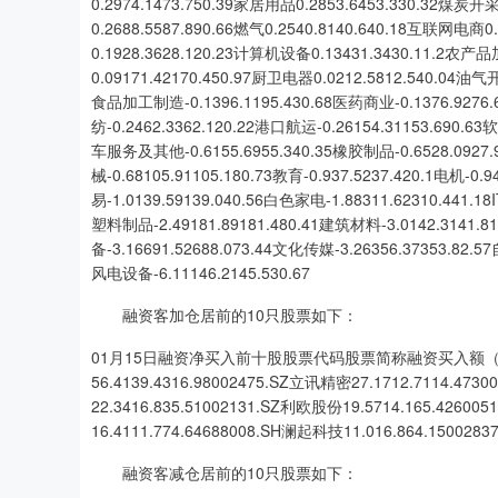
0.2974.1473.750.39家居用品0.2853.6453.330.32煤炭开
0.2688.5587.890.66燃气0.2540.8140.640.18互联网电商0
0.1928.3628.120.23计算机设备0.13431.3430.11.2农产品
0.09171.42170.450.97厨卫电器0.0212.5812.540.04油气
食品加工制造-0.1396.1195.430.68医药商业-0.1376.9276.
纺-0.2462.3362.120.22港口航运-0.26154.31153.690.63
车服务及其他-0.6155.6955.340.35橡胶制品-0.6528.0927.
械-0.68105.91105.180.73教育-0.937.5237.420.1电机-0
易-1.0139.59139.040.56白色家电-1.88311.62310.441.1
塑料制品-2.49181.89181.480.41建筑材料-3.0142.3141.8
备-3.16691.52688.073.44文化传媒-3.26356.37353.82.5
风电设备-6.11146.2145.530.67
融资客加仓居前的10只股票如下：
01月15日融资净买入前十股股票代码股票简称融资买入额（
56.4139.4316.98002475.SZ立讯精密27.1712.7114.473
22.3416.835.51002131.SZ利欧股份19.5714.165.4260
16.4111.774.64688008.SH澜起科技11.016.864.1500283
融资客减仓居前的10只股票如下：