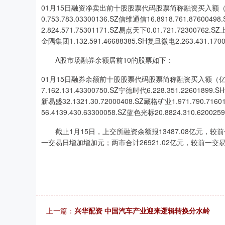
01月15日融资净卖出前十股股票代码股票简称融资买入额（
0.753.783.03300136.SZ信维通信16.8918.761.876004
2.824.571.75301171.SZ易点天下0.01.721.72300762.S
金隅集团1.132.591.46688385.SH复旦微电2.263.431.1700
A股市场融券余额居前10的股票如下：
01月15日融券余额前十股股票代码股票简称融资买入额（亿）
7.162.131.43300750.SZ宁德时代6.228.351.22601899.S
新易盛32.1321.30.72000408.SZ藏格矿业1.971.790.716
56.4139.430.63300058.SZ蓝色光标20.8824.310.620025
截止1月15日，上交所融资余额报13487.08亿元，较前一
一交易日增加增加元；两市合计26921.02亿元，较前一交易
上一篇：
兴华配资 中国汽车产业迎来逻辑转换分水岭