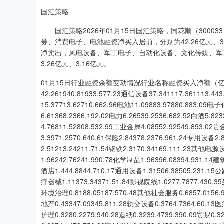
国汇策略
国汇策略2026年01月15日国汇策略，同花顺（3000
券、消费电子、电池融资净买入居前，分别为42.26亿元、37.3
净卖出，风电设备、军工电子、自动化设备、文化传媒、军工装
3.26亿元、3.16亿元。
01月15日行业融资余额变动情况行业名称融资买入净额
42.261940.81933.577.23通信设备37.341117.361113.4
15.37713.62710.662.96电池11.09883.97880.883.09
6.61368.2366.192.02电力6.26539.2536.682.52白酒5.82
4.76811.52808.532.99工业金属4.08552.92549.893.02
3.3971.2570.640.61保险2.84378.2376.961.24专用设备2
2.51213.24211.71.54钢铁2.3170.34169.111.23其他电源
1.96242.76241.990.78化学制品1.96396.08394.931.14
酒店1.444.8844.710.17通用设备1.31506.38505.231.15
疗器械1.11373.34371.51.84影视院线1.0277.7877.430.3
上证指数
3940.04
.40
2.13%
39.68
1.
环境治理0.8188.05187.570.48其他社会服务0.6857.0156.90
地产0.43347.09345.811.28轨交设备0.3764.7364.60.13
护理0.3280.2279.940.28造纸0.3239.4739.390.09贸易0.