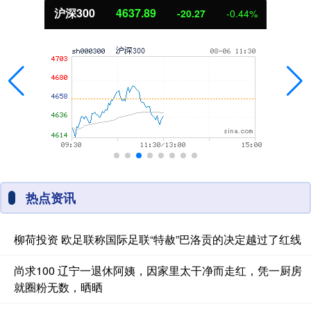
沪深300
4637.89
-20.27
-0.44%
热点资讯
柳荷投资 欧足联称国际足联“特赦”巴洛贡的决定越过了红线
尚求100 辽宁一退休阿姨，因家里太干净而走红，凭一厨房
就圈粉无数，晒晒