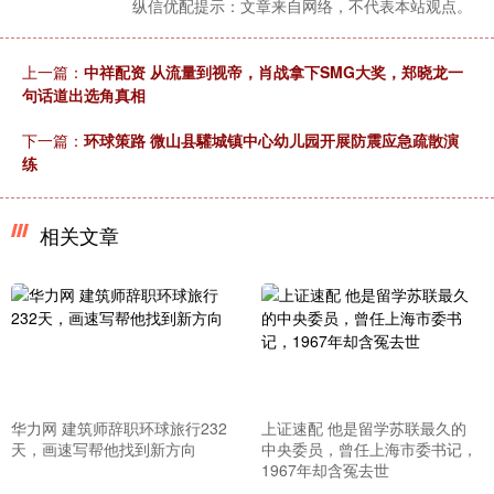
纵信优配提示：文章来自网络，不代表本站观点。
上一篇：
中祥配资 从流量到视帝，肖战拿下SMG大奖，郑晓龙一
句话道出选角真相
下一篇：
环球策路 微山县驩城镇中心幼儿园开展防震应急疏散演
练
相关文章
华力网 建筑师辞职环球旅行232
上证速配 他是留学苏联最久的
天，画速写帮他找到新方向
中央委员，曾任上海市委书记，
1967年却含冤去世