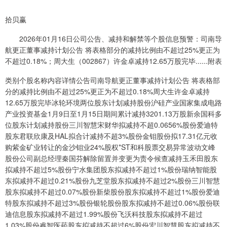
拾贝赢
2026年01月16日公司公告、减持和解禁等个股信息预警：司南导
航更正董事减持计划公告 将表格部分的减持比例由不超过25%更正为
不超过0.18%；周大生（002867）许金卓减持12.65万股完毕......附表
类别个股名称内容详情公告司南导航更正董事减持计划公告 将表格部
分的减持比例由不超过25%更正为不超过0.18%周大生许金卓减持
12.65万股完毕冰轮环境两位股东计划减持股份沪硅产业国家集成电路
产业投资基金1月9日至1月15日期间累计减持3201.13万股新余国科多
位股东计划减持股份三川智慧宋财华拟减持不超0.0656%股份爱迪特
股东君联欣康及HAL拟合计减持不超3%股份金钼股份拟17.31亿元收
购紫金矿业转让的金沙钼业24%股权*ST和科股票交易异常波动文峰
股份公司副总经理秦国芬解除留置并变更为责令候查减持玉禾田股东
拟减持不超过5%股份宁水集团股东拟减持不超过1%股份瑞纳智能股
东拟减持不超过0.21%股份九芝堂股东拟减持不超过2%股份三川智慧
股东拟减持不超过0.07%股份新柴股份股东拟减持不超过1%股份爱迪
特股东拟减持不超过3%股份银轮股份股东拟减持不超过0.06%股份联
迪信息股东拟减持不超过1.99%股份飞沃科技股东拟减持不超过
1.03%股份睿智医药股东拟减持不超过6%股份宏川智慧股东拟减持不