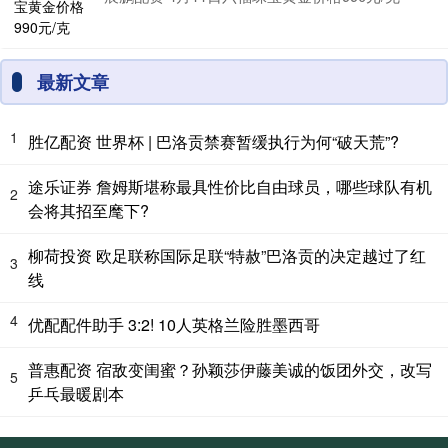
最新文章
1
胜亿配资 世界杯 | 巴洛贡禁赛暂缓执行为何“破天荒”?
途乐证券 詹姆斯堪称最具性价比自由球员，哪些球队有机
2
会将其招至麾下?
柳荷投资 欧足联称国际足联“特赦”巴洛贡的决定越过了红
3
线
4
优配配件助手 3:2! 10人英格兰险胜墨西哥
普惠配资 宿敌变闺蜜？孙颖莎伊藤美诚的饭团外交，改写
5
乒乓最暖剧本