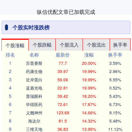
纵信优配文章已加载完成
个股实时涨跌榜
个股跌幅
个股流入
个股流出
换手率
个股涨幅
排名
名称
最新价
涨幅
换手率
1
百普赛斯
77.7
20.00%
3.59%
2
药康生物
39.97
19.99%
2.96%
3
近岸蛋白
56.06
19.99%
5.55%
4
蓝盾光电
22.81
19.99%
0.52%
5
普瑞眼科
39.42
18.20%
5.43%
6
毕得医药
72.61
17.87%
6.73%
7
义翘神州
123.69
14.66%
9.15%
8
海达尔
81.5
14.32%
5.48%
9
三维天地
36.83
13.95%
11.12%