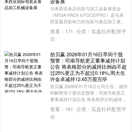
设备展
马来西亚食品包装与加工设备展览会
（M'SIA-PACK＆FOODPRO）是马来
西亚最具影响力的包装与食品加工展览
会。作为该国最具代表性及历史性的专
查看：
171
分类：
实盘杠杆配资平
业展，多年来收....
台
拾贝赢 2026年01月16日早间个股
预警：司南导航更正董事减持计划
公告 将表格部分的减持比例由不超
过25%更正为不超过0.18%;周大生
许金卓减持12.65万股完毕
拾贝赢 2026年01月16日公司公告、减持
和解禁等个股信息预警：司南导航更正
董事减持计划公告 将表格部分的减持比
例由不超过25%更正为不超过0.18%；
查看：
181
分类：
实盘杠杆配资平
周大生....
台