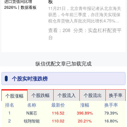
板
11月21日，北京青年报记者从北京海关
获悉，今年前三季度，亦庄海关实现保
税仓库货物入库批次同比增长4.75%，
进口货值同比增长26.26%，占亦庄辖区
查看：
208
分类：
实盘杠杆配资平
进口总额的....
台
纵信优配文章已加载完成
个股实时涨跌榜
个股跌幅
个股流入
个股流出
换手率
个股涨幅
排名
名称
最新价
涨幅
换手率
1
N展芯
116.52
396.89%
79.39%
2
锐翔智能
110.02
20.21%
16.80%