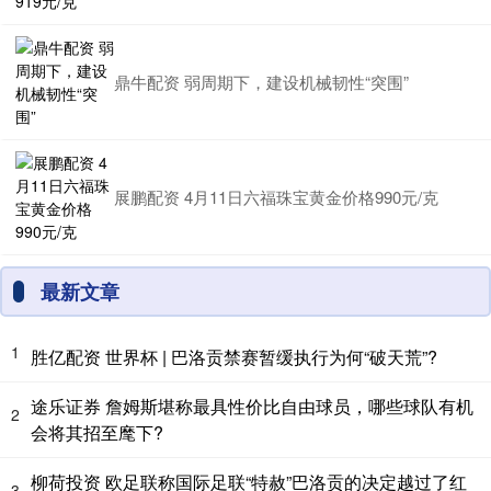
鼎牛配资 弱周期下，建设机械韧性“突围”
展鹏配资 4月11日六福珠宝黄金价格990元/克
最新文章
1
胜亿配资 世界杯 | 巴洛贡禁赛暂缓执行为何“破天荒”?
途乐证券 詹姆斯堪称最具性价比自由球员，哪些球队有机
2
会将其招至麾下?
柳荷投资 欧足联称国际足联“特赦”巴洛贡的决定越过了红
3