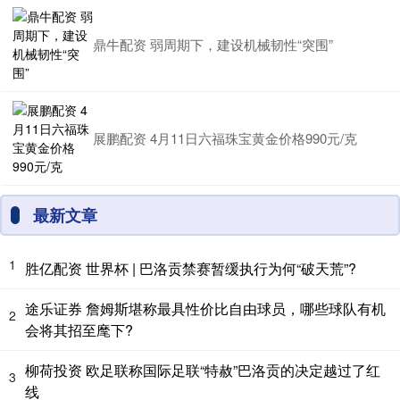
鼎牛配资 弱周期下，建设机械韧性“突围”
展鹏配资 4月11日六福珠宝黄金价格990元/克
最新文章
1
胜亿配资 世界杯 | 巴洛贡禁赛暂缓执行为何“破天荒”?
途乐证券 詹姆斯堪称最具性价比自由球员，哪些球队有机
2
会将其招至麾下?
柳荷投资 欧足联称国际足联“特赦”巴洛贡的决定越过了红
3
线