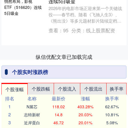
连续5日吸金
2026年的电影市场正迎来第一个关键战
役——春节档。随着《飞驰人生3》、
《熊出没》等多元题材影片陆续定档，
影视板块在二级市场的“预热”似乎比荧
查看：
95
分类：
线上股票配资
幕更早开始。一个值....
纵信优配文章已加载完成
个股实时涨跌榜
个股跌幅
个股流入
个股流出
换手率
个股涨幅
排名
名称
最新价
涨幅
换手率
1
N展芯
118.02
403.28%
62.67%
2
志特新材
14.8
20.03%
10.81%
3
近岸蛋白
46.72
20.01%
5.08%