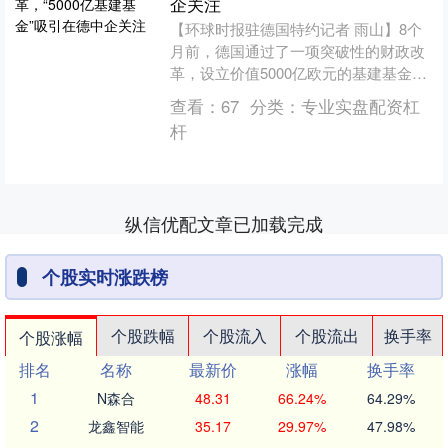
企关注
【环球时报驻德国特约记者 雨山】8个
月前，德国通过了一项突破性的财政改
革，设立价值5000亿欧元的基建基金，
用于交通、医疗、能源、教育和数字化
查看：
67
分类：
专业实盘配资杠
等领域，以应对经济....
杆
纵信优配文章已加载完成
个股实时涨跌榜
个股跌幅
个股流入
个股流出
换手率
个股涨幅
排名
名称
最新价
涨幅
换手率
1
N森合
48.31
66.24%
64.29%
2
龙鑫智能
35.17
29.97%
47.98%