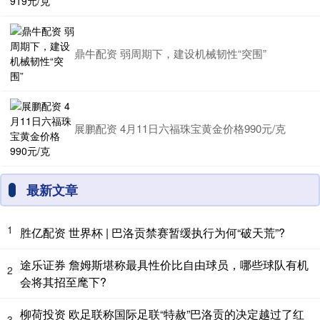
鼎牛配资 弱周期下，建设机械韧性“突围”
展鹏配资 4月11日六福珠宝黄金价格990元/克
最新文章
1
胜亿配资 世界杯 | 巴洛贡禁赛暂缓执行为何“破天荒”?
途乐证券 詹姆斯堪称最具性价比自由球员，哪些球队有机
2
会将其招至麾下?
柳荷投资 欧足联称国际足联“特赦”巴洛贡的决定越过了红
3