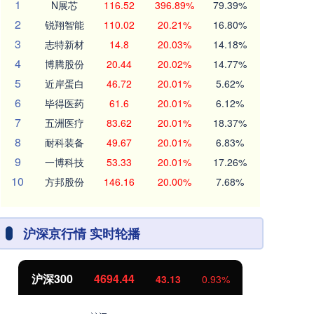
1
N展芯
116.52
396.89%
79.39%
2
锐翔智能
110.02
20.21%
16.80%
3
志特新材
14.8
20.03%
14.18%
4
博腾股份
20.44
20.02%
14.77%
5
近岸蛋白
46.72
20.01%
5.62%
6
毕得医药
61.6
20.01%
6.12%
7
五洲医疗
83.62
20.01%
18.37%
8
耐科装备
49.67
20.01%
6.83%
9
一博科技
53.33
20.01%
17.26%
10
方邦股份
146.16
20.00%
7.68%
沪深京行情 实时轮播
北证50
1134.24
创
11.37
1.01%