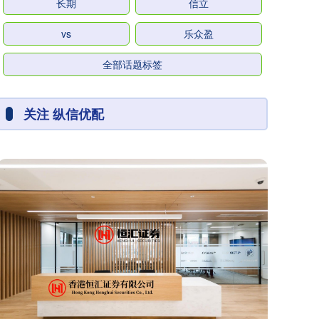
长期
信立
vs
乐众盈
全部话题标签
关注 纵信优配