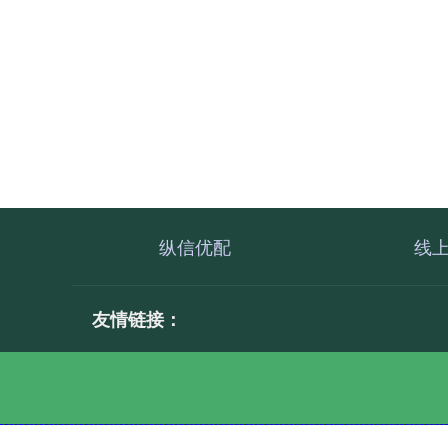
纵信优配
线
友情链接：