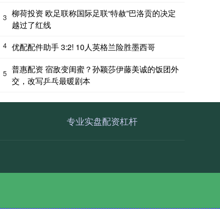
柳荷投资 欧足联称国际足联“特赦”巴洛贡的决定
3
越过了红线
4
优配配件助手 3:2! 10人英格兰险胜墨西哥
普惠配资 宿敌变闺蜜？孙颖莎伊藤美诚的饭团外
5
交，改写乒乓最暖剧本
专业实盘配资杠杆