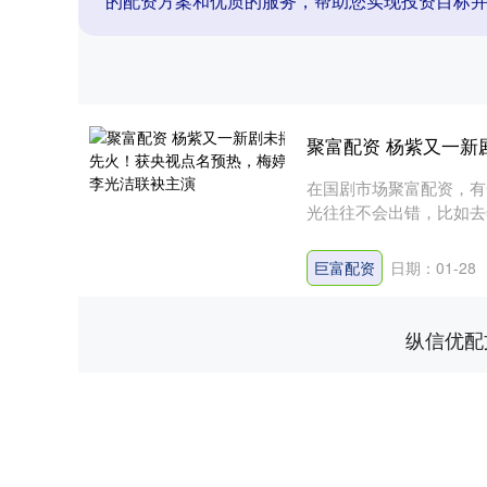
的配资方案和优质的服务，帮助您实现投资目标
聚富配资 杨紫又一
在国剧市场聚富配资，有
光往往不会出错，比如去
碑在....
巨富配资
日期：01-28
纵信优配
深证成指
14311.01
.68
1.02%
200.89
1