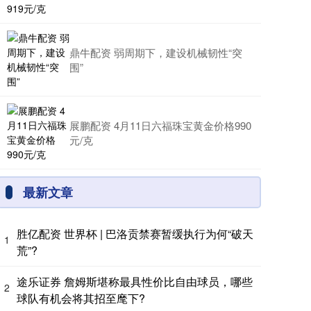
鼎牛配资 弱周期下，建设机械韧性“突
围”
展鹏配资 4月11日六福珠宝黄金价格990
元/克
最新文章
胜亿配资 世界杯 | 巴洛贡禁赛暂缓执行为何“破天
1
荒”?
途乐证券 詹姆斯堪称最具性价比自由球员，哪些
2
球队有机会将其招至麾下?