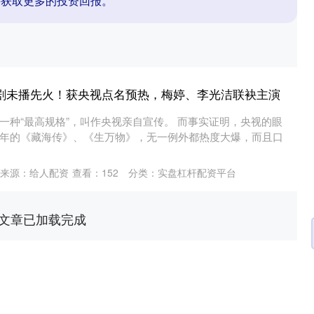
并获取更多的投资回报。
新剧未播先火！获央视点名预热，梅婷、李光洁联袂主演
一种“最高规格”，叫作央视亲自宣传。 而事实证明，央视的眼
年的《藏海传》、《生万物》，无一例外都热度大爆，而且口
来源：给人配资
查看：
152
分类：
实盘杠杆配资平台
文章已加载完成
沪深300
4694.44
.42%
43.13
0.93%