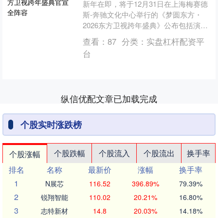
新年在即，将于12月31日在上海梅赛德
斯-奔驰文化中心举行的《梦圆东方・
2026东方卫视跨年盛典》公布包括演员
肖战、龚俊、于适、靳东等在内的全嘉
查看：
87
分类：
实盘杠杆配资平
宾阵容。本届盛典....
台
纵信优配文章已加载完成
个股实时涨跌榜
个股跌幅
个股流入
个股流出
换手率
个股涨幅
排名
名称
最新价
涨幅
换手率
1
N展芯
116.52
396.89%
79.39%
2
锐翔智能
110.02
20.21%
16.80%
3
志特新材
14.8
20.03%
14.18%