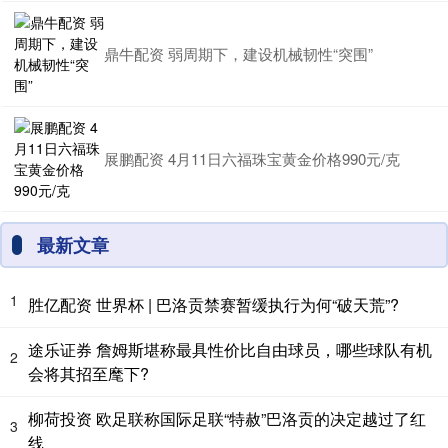
鼎牛配资 弱周期下，建设机械韧性“突围”
展鹏配资 4月11日六福珠宝黄金价格990元/克
最新文章
1
胜亿配资 世界杯 | 巴洛贡禁赛暂缓执行为何“破天荒”?
途乐证券 詹姆斯堪称最具性价比自由球员，哪些球队有机
2
会将其招至麾下?
柳荷投资 欧足联称国际足联“特赦”巴洛贡的决定越过了红
3
线