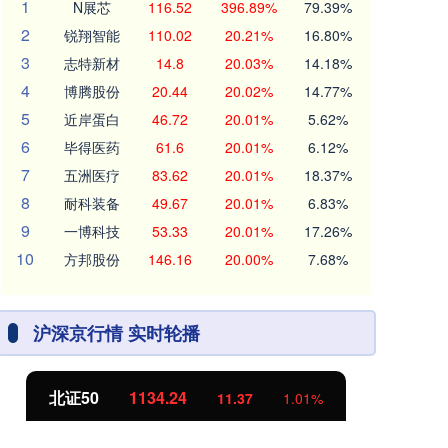
1
N展芯
116.52
396.89%
79.39%
2
锐翔智能
110.02
20.21%
16.80%
3
志特新材
14.8
20.03%
14.18%
4
博腾股份
20.44
20.02%
14.77%
5
近岸蛋白
46.72
20.01%
5.62%
6
毕得医药
61.6
20.01%
6.12%
7
五洲医疗
83.62
20.01%
18.37%
8
耐科装备
49.67
20.01%
6.83%
9
一博科技
53.33
20.01%
17.26%
10
方邦股份
146.16
20.00%
7.68%
沪深京行情 实时轮播
北证50
1134.24
创
11.37
1.01%