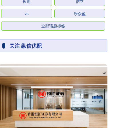
长期
信立
vs
乐众盈
全部话题标签
关注 纵信优配