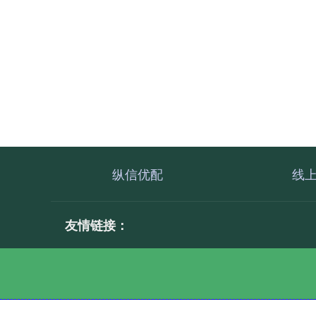
纵信优配
线
友情链接：