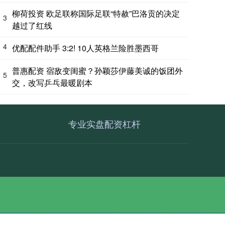
柳荷投资 欧足联称国际足联“特赦”巴洛贡的决定
3
越过了红线
4
优配配件助手 3:2! 10人英格兰险胜墨西哥
普惠配资 宿敌变闺蜜？孙颖莎伊藤美诚的饭团外
5
交，改写乒乓最暖剧本
专业实盘配资杠杆