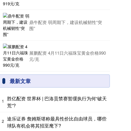
鼎牛配资 弱周期下，建设机械韧性“突
围”
展鹏配资 4月11日六福珠宝黄金价格990
元/克
最新文章
胜亿配资 世界杯 | 巴洛贡禁赛暂缓执行为何“破天
1
荒”?
途乐证券 詹姆斯堪称最具性价比自由球员，哪些
2
球队有机会将其招至麾下?