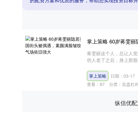
的配资方案和优质的服务，帮助您实现投资目标
掌上策略 60岁蒋雯
蒋雯丽这个人，总让人觉
些人老了之后，身上那股
把她送....
掌上策略
日期：03-17
查看：
87
分类：
实盘杠
纵信优配
深证成指
14311.01
.68
1.02%
200.89
1