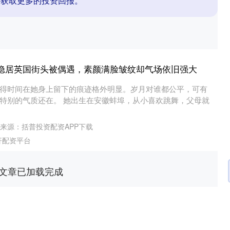
并获取更多的投资回报。
丽隐居英国街头被偶遇，素颜满脸皱纹却气场依旧强大
得时间在她身上留下的痕迹格外明显。岁月对谁都公平，可有
特别的气质还在。 她出生在安徽蚌埠，从小喜欢跳舞，父母就
来源：括普投资配资APP下载
杆配资平台
文章已加载完成
沪深300
4694.44
.42%
43.13
0.93%