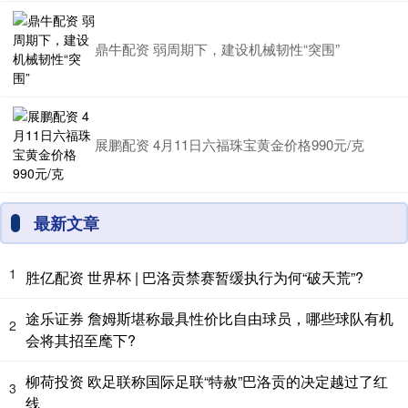
鼎牛配资 弱周期下，建设机械韧性“突围”
展鹏配资 4月11日六福珠宝黄金价格990元/克
最新文章
1
胜亿配资 世界杯 | 巴洛贡禁赛暂缓执行为何“破天荒”?
途乐证券 詹姆斯堪称最具性价比自由球员，哪些球队有机
2
会将其招至麾下?
柳荷投资 欧足联称国际足联“特赦”巴洛贡的决定越过了红
3
线