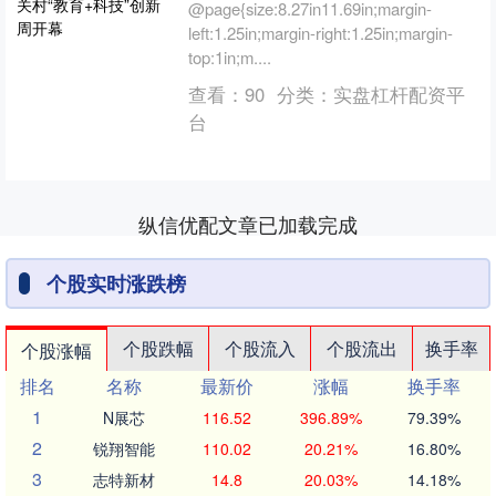
@page{size:8.27in11.69in;margin-
left:1.25in;margin-right:1.25in;margin-
top:1in;m....
查看：
90
分类：
实盘杠杆配资平
台
纵信优配文章已加载完成
个股实时涨跌榜
个股跌幅
个股流入
个股流出
换手率
个股涨幅
排名
名称
最新价
涨幅
换手率
1
N展芯
116.52
396.89%
79.39%
2
锐翔智能
110.02
20.21%
16.80%
3
志特新材
14.8
20.03%
14.18%